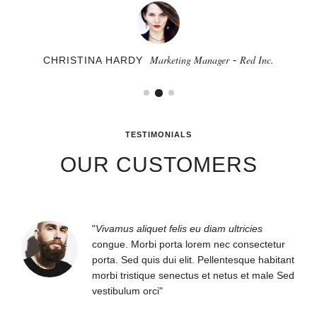
Developer
Marketing Manager
CEO
Hubboard Media
WikiMedia
Red Inc.
-
CHRISTINA HARDY
JANE BENNETT
MARK ANTHONY
TESTIMONIALS
OUR CUSTOMERS
"
Vivamus aliquet felis eu diam ultricies
congue. Morbi porta lorem nec consectetur
porta. Sed quis dui elit. Pellentesque habitant
morbi tristique senectus et netus et male Sed
vestibulum orci"