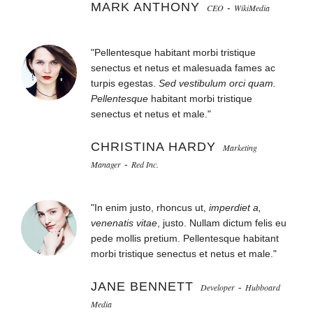
MARK ANTHONY
CEO
-
WikiMedia
"Pellentesque habitant morbi tristique
senectus et netus et malesuada fames ac
turpis egestas.
Sed vestibulum orci quam.
Pellentesque
habitant morbi tristique
senectus et netus et male."
CHRISTINA HARDY
Marketing
Manager
-
Red Inc.
"In enim justo, rhoncus ut,
imperdiet a,
venenatis vitae
, justo. Nullam dictum felis eu
pede mollis pretium. Pellentesque habitant
morbi tristique senectus et netus et male."
JANE BENNETT
Developer
-
Hubboard
Media