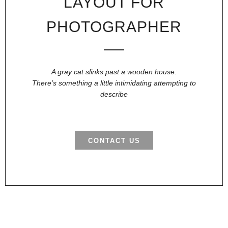
LAYOUT FOR
PHOTOGRAPHER
A gray cat slinks past a wooden house.
There’s something a little intimidating attempting to
describe
CONTACT US