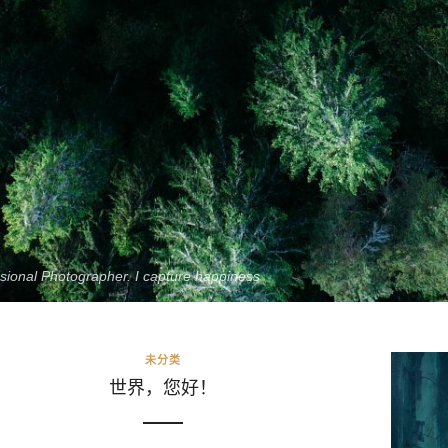
sional Photographer. I capture happiness
未分类
世界，您好！