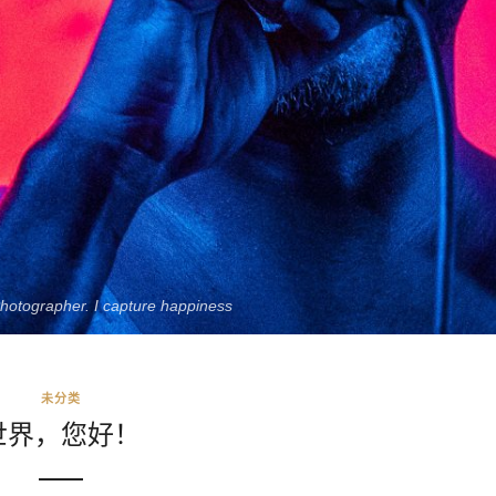
Photographer. I capture happiness
未分类
世界，您好！